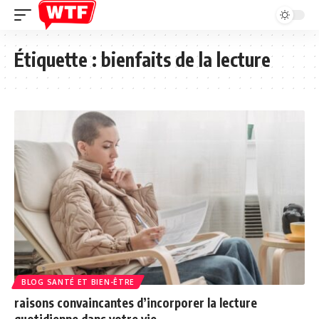
Étiquette :
bienfaits de la lecture
BLOG SANTÉ ET BIEN-ÊTRE
raisons convaincantes d’incorporer la lecture
quotidienne dans votre vie