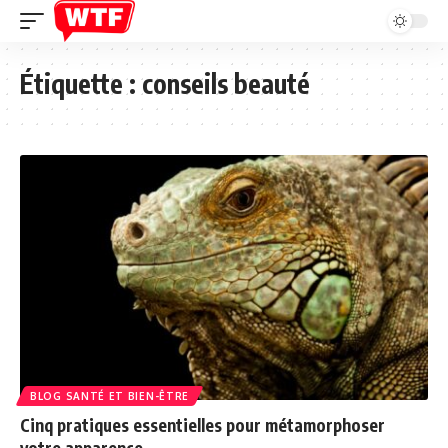
Étiquette :
conseils beauté
BLOG SANTÉ ET BIEN-ÊTRE
Cinq pratiques essentielles pour métamorphoser
votre apparence