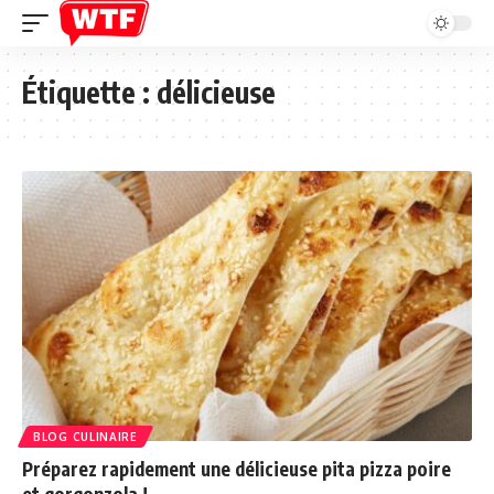
Étiquette :
délicieuse
BLOG CULINAIRE
Préparez rapidement une délicieuse pita pizza poire
et gorgonzola !