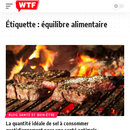
Étiquette :
équilibre alimentaire
BLOG SANTÉ ET BIEN-ÊTRE
La quantité idéale de sel à consommer
quotidiennement pour une santé optimale