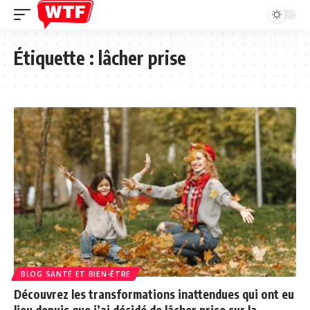
Étiquette :
lâcher prise
BLOG SANTÉ ET BIEN-ÊTRE
Découvrez les transformations inattendues qui ont eu
lieu depuis que j’ai décidé de lâcher prise sur la