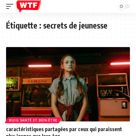
Étiquette :
secrets de jeunesse
BLOG SANTÉ ET BIEN-ÊTRE
caractéristiques partagées par ceux qui paraissent
plus jeunes que leur âge