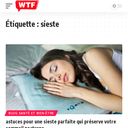
Étiquette :
sieste
BLOG SANTÉ ET BIEN-ÊTRE
astuces pour une sieste parfaite qui préserve votre
sommeil nocturne