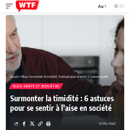
Aa
Font
Resizer
Accueil
»
Blog
»
Surmonter la timidité : 6 astuces pour se sentir à l’aise en société
BLOG SANTÉ ET BIEN-ÊTRE
Surmonter la timidité : 6 astuces
pour se sentir à l’aise en société
14 Min Read