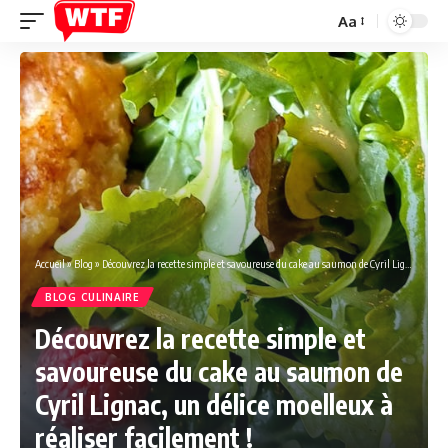
Aa
Font
Resizer
Accueil
»
Blog
»
Découvrez la recette simple et savoureuse du cake au saumon de Cyril Lignac, un délice moelleux à réaliser facilement !
BLOG CULINAIRE
Découvrez la recette simple et
savoureuse du cake au saumon de
Cyril Lignac, un délice moelleux à
réaliser facilement !