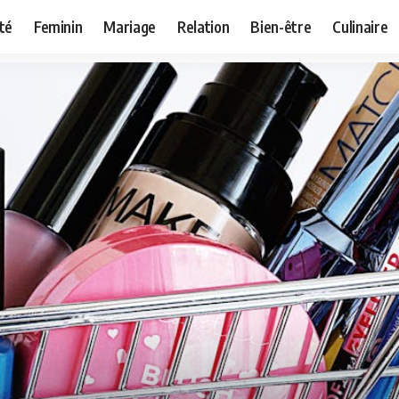
té
Feminin
Mariage
Relation
Bien-être
Culinaire