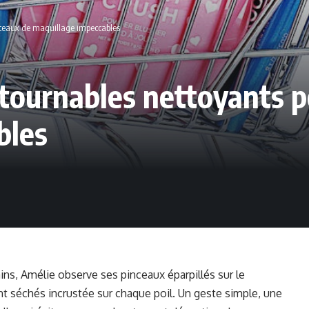
nceaux de maquillage impeccables
ntournables nettoyants p
bles
ins, Amélie observe ses pinceaux éparpillés sur le
nt séchés incrustée sur chaque poil. Un geste simple, une