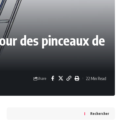
our des pinceaux de
22 Min Read
Share
Rechercher