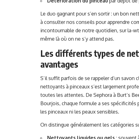
Détérioration du pinceau
par dépôt de 
Le duo gagnant pour s’en sortir : un bon ne
à consulter nos conseils pour apprendre c
incontournable de notre quotidien, sur
la-w
même là où on ne s’y attend pas.
Les différents types de net
avantages
S’il suffit parfois de se rappeler d’un savon c
nettoyants à pinceaux s’est largement profe
toutes les attentes. De Sephora à Burt’s B
Bourjois, chaque formule a ses spécificités 
les pinceaux ni les peaux sensibles.
On distingue généralement les catégories su
Nettoyants liquides ou gels
: souvent 