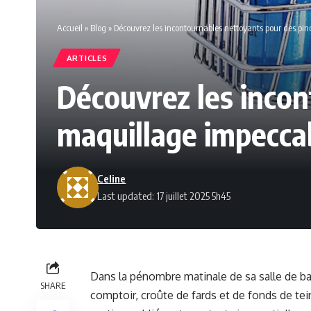
Accueil
»
Blog
»
Découvrez les incontournables nettoyants pour des pi
ARTICLES
Découvrez les inco
maquillage impecca
Celine
Last updated: 17 juillet 2025 5h45
Dans la pénombre matinale de sa salle de ba
SHARE
comptoir, croûte de fards et de fonds de tei