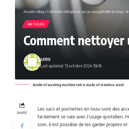
Accueil
»
Blog
»
Comment nettoyer un sac ou une pochette en tissu : le
ARTICLES
Comment nettoyer un
samu
Last updated: 13 octobre 2024 15h16
Inside of washing machine tub is made of stainless steel
Les sacs et pochettes en tissu sont des acce
SHARE
facilement se salir avec l’usage quotidien.
soin, il est possible de les garder propres 