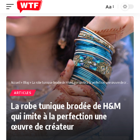
Aa
Font
Resizer
Accueil
»
Blog
»
La robe tunique brodée de H&M qui imite à la perfection une œuvre de créateur
ARTICLES
La robe tunique brodée de H&M
qui imite à la perfection une
œuvre de créateur