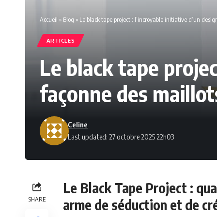
Accueil
»
Blog
»
Le black tape project : l’incroyable initiative d’un des
ARTICLES
Le black tape project
façonne des maillot
Celine
Last updated: 27 octobre 2025 22h03
Le Black Tape Project : qua
SHARE
arme de séduction et de cr