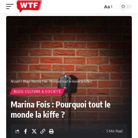
Aa
Font
Resizer
Accueil
»
Blog
»
Marina Fois : Pourquoi tout le monde la kiffe ?
BLOG CULTURE & SOCIÉTÉ
Marina Fois : Pourquoi tout le
monde la kiffe ?
5 Min Read