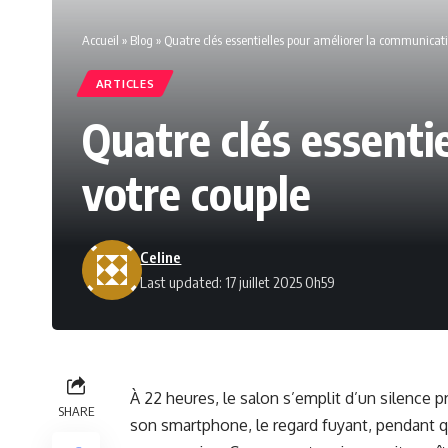
Accueil
»
Blog
»
Quatre clés essentielles pour améliorer la communicat
ARTICLES
Quatre clés essenti
votre couple
Celine
Last updated: 17 juillet 2025 0h59
À 22 heures, le salon s’emplit d’un silence
SHARE
son smartphone, le regard fuyant, pendant 