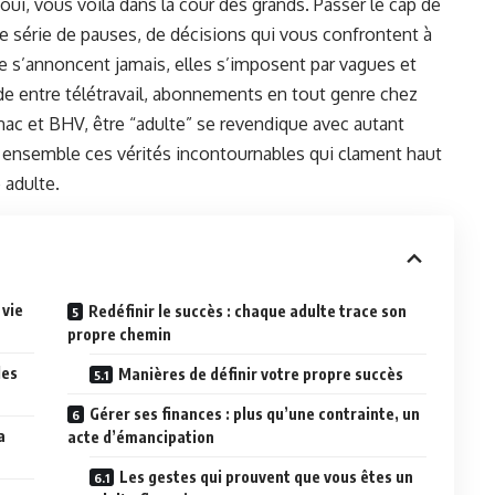
oui, vous voilà dans la cour des grands. Passer le cap de
une série de pauses, de décisions qui vous confrontent à
s ne s’annoncent jamais, elles s’imposent par vagues et
e entre télétravail, abonnements en tout genre chez
nac et BHV, être “adulte” se revendique avec autant
s ensemble ces vérités incontournables qui clament haut
 adulte.
 vie
Redéfinir le succès : chaque adulte trace son
propre chemin
les
Manières de définir votre propre succès
Gérer ses finances : plus qu’une contrainte, un
a
acte d’émancipation
Les gestes qui prouvent que vous êtes un