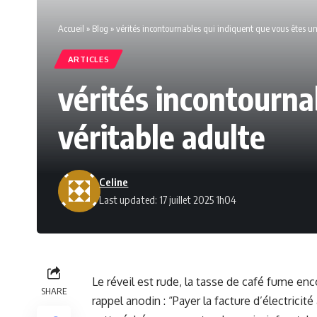
Accueil
»
Blog
»
vérités incontournables qui indiquent que vous êtes un
ARTICLES
vérités incontourna
véritable adulte
Celine
Last updated: 17 juillet 2025 1h04
Le réveil est rude, la tasse de café fume en
SHARE
rappel anodin : “Payer la facture d’électricit