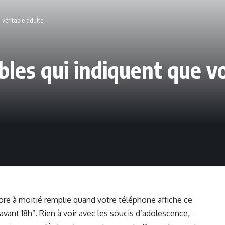
 véritable adulte
bles qui indiquent que v
core à moitié remplie quand votre téléphone affiche ce
é avant 18h”. Rien à voir avec les soucis d’adolescence,