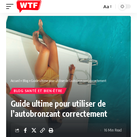
Aa
Font
Resizer
Accueil
»
Blog
»
Guide ultime pour utiliser de l’autobronzant correctement
BLOG SANTÉ ET BIEN-ÊTRE
Guide ultime pour utiliser de
l’autobronzant correctement
16 Min Read