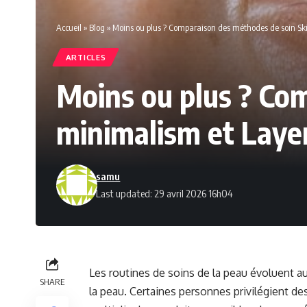
Accueil
»
Blog
»
Moins ou plus ? Comparaison des méthodes de soin Sk
ARTICLES
Moins ou plus ? Co
minimalism et Laye
samu
Last updated: 29 avril 2026 16h04
Les routines de soins de la peau évoluent a
SHARE
la peau. Certaines personnes privilégient des