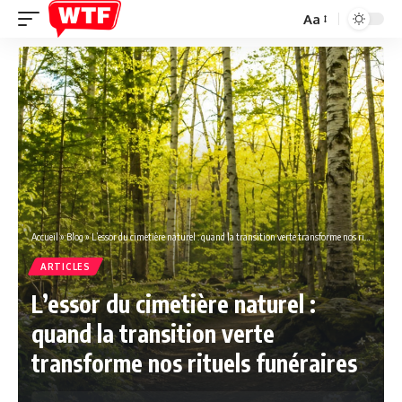
Aa
Font
Resizer
Accueil
»
Blog
»
L’essor du cimetière naturel : quand la transition verte transforme nos rituels funéraires
ARTICLES
L’essor du cimetière naturel :
quand la transition verte
transforme nos rituels funéraires