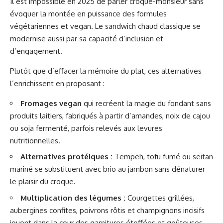
Il est impossible en 2025 de parler croque-monsieur sans
évoquer la montée en puissance des formules
végétariennes et vegan. Le sandwich chaud classique se
modernise aussi par sa capacité d’inclusion et
d’engagement.
Plutôt que d’effacer la mémoire du plat, ces alternatives
l’enrichissent en proposant :
Fromages vegan
qui recréent la magie du fondant sans
produits laitiers, fabriqués à partir d’amandes, noix de cajou
ou soja fermenté, parfois relevés aux levures
nutritionnelles.
Alternatives protéiques :
Tempeh, tofu fumé ou seitan
mariné se substituent avec brio au jambon sans dénaturer
le plaisir du croque.
Multiplication des légumes :
Courgettes grillées,
aubergines confites, poivrons rôtis et champignons incisifs
jouent dans la cour des garnitures étoffées et goûteuses.