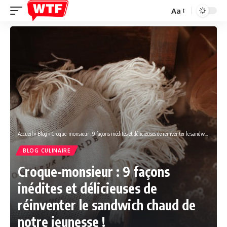
Aa
Font
Resizer
Accueil
»
Blog
»
Croque-monsieur : 9 façons inédites et délicieuses de réinventer le sandwich chaud de notre jeunesse !
BLOG CULINAIRE
Croque-monsieur : 9 façons
inédites et délicieuses de
réinventer le sandwich chaud de
notre jeunesse !