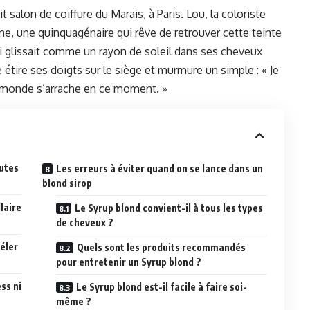
 salon de coiffure du Marais, à Paris. Lou, la coloriste
ine, une quinquagénaire qui rêve de retrouver cette teinte
ui glissait comme un rayon de soleil dans ses cheveux
 étire ses doigts sur le siège et murmure un simple : « Je
e monde s’arrache en ce moment. »
outes
Les erreurs à éviter quand on se lance dans un
blond sirop
laire
Le Syrup blond convient-il à tous les types
de cheveux ?
véler
Quels sont les produits recommandés
pour entretenir un Syrup blond ?
ss ni
Le Syrup blond est-il facile à faire soi-
même ?