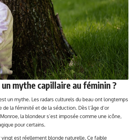
 un mythe capillaire au féminin ?
’est un mythe. Les radars culturels du beau ont longtemps
e de la féminité et de la séduction. Dès l’âge d’or
n Monroe, la blondeur s’est imposée comme une icône,
agique pour certains.
vingt est réellement blonde naturelle. Ce faible