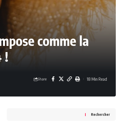
s’impose comme la
 !
18 Min Read
Share
Rechercher