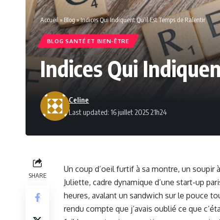
Accueil
»
Blog
»
Indices Qui Indiquent Qu’il Est Temps de Ralentir
BLOG SANTÉ ET BIEN-ÊTRE
Indices Qui Indiquen
Celine
Last updated: 16 juillet 2025 21h24
Un coup d’oeil furtif à sa montre, un soupir 
SHARE
Juliette, cadre dynamique d’une start-up pari
heures, avalant un sandwich sur le pouce tou
rendu compte que j’avais oublié ce que c’était