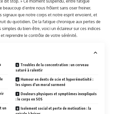
ste dit stop. » Ce moment suspendu, entre fatigue
e beaucoup d’entre nous frôlent sans oser freiner.
ces signaux que notre corps et notre esprit envoient, et
ruit du quotidien. De la fatigue chronique aux pertes de
 simples du bien-être, voici un éclaireur sur ces indices
 et reprendre le contrôle de votre sérénité.
u
Troubles de la concentration : un cerveau
saturé à ralentir
de
Humour en dents de scie et hyperémotivité :
les signes d’un moral surmené
rir
Douleurs physiques et symptômes inexpliqués
: le corps en SOS
nt un
Isolement social et perte de motivation : la
spirale à briser