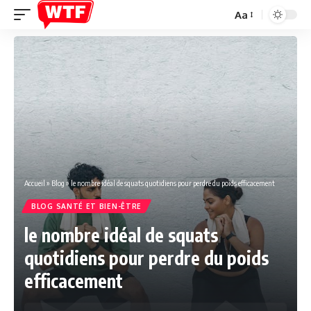
Aa
Font
Resizer
Accueil
»
Blog
»
le nombre idéal de squats quotidiens pour perdre du poids efficacement
BLOG SANTÉ ET BIEN-ÊTRE
le nombre idéal de squats
quotidiens pour perdre du poids
efficacement