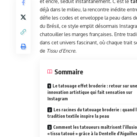
et encre, séduit instantanément. C’est le
ta
déjà dans le milieu, la rencontre inédite entr
défie les codes et enveloppe la peau dans 
du Brésil, ce style emplit désormais Instagra
chatouiller les marges françaises. Entre tra
dans cet univers fascinant, où chaque trait
de
Tissu d’Encre
.
Sommaire
Le tatouage effet broderie : retour sur un
innovation artistique qui fait sensation sur
Instagram
Les racines du tatouage broderie : quand 
tradition textile inspire la peau
Comment les tatoueurs maîtrisent l’illusi
« tissu tatoué » grâce à la Dentelle d’Aiguille