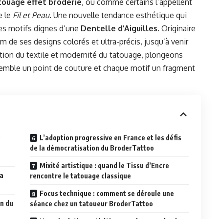
touage effet broderie
, ou comme certains l’appellent
e le
Fil et Peau
. Une nouvelle tendance esthétique qui
des motifs dignes d’une
Dentelle d’Aiguilles
. Originaire
m de ses designs colorés et ultra-précis, jusqu’à venir
dition du textile et modernité du tatouage, plongeons
 semble un point de couture et chaque motif un fragment
e
L’adoption progressive en France et les défis
de la démocratisation du BroderTattoo
Mixité artistique : quand le Tissu d’Encre
la
rencontre le tatouage classique
Focus technique : comment se déroule une
on du
séance chez un tatoueur BroderTattoo
s