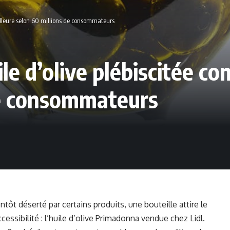
eilleure selon 60 millions de consommateurs
le d’olive plébiscitée c
de consommateurs
ôt déserté par certains produits, une bouteille attire le
ccessibilité : l’huile d’olive Primadonna vendue chez Lidl.