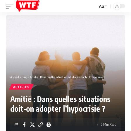
Aa
Font
Resizer
Accueil
»
Blog
»
Amitié : Dans quelles situations doit-on adopter l’hypocrisie ?
ARTICLES
Amitié : Dans quelles situations
doit-on adopter l’hypocrisie ?
6 Min Read