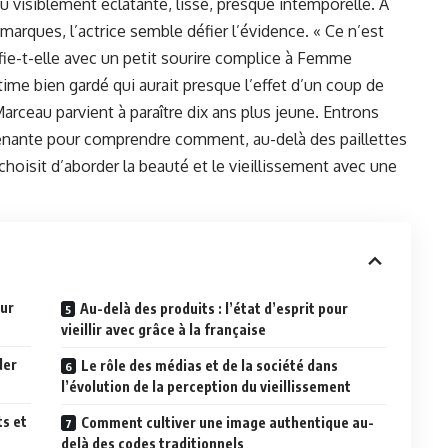
au visiblement éclatante, lisse, presque intemporelle. À
 marques, l’actrice semble défier l’évidence. « Ce n’est
fie-t-elle avec un petit sourire complice à Femme
time bien gardé qui aurait presque l’effet d’un coup de
ceau parvient à paraître dix ans plus jeune. Entrons
prenante pour comprendre comment, au-delà des paillettes
oisit d’aborder la beauté et le vieillissement avec une
our
Au-delà des produits : l’état d’esprit pour
vieillir avec grâce à la française
der
Le rôle des médias et de la société dans
l’évolution de la perception du vieillissement
ts et
Comment cultiver une image authentique au-
delà des codes traditionnels