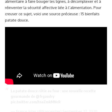
alimentaire à faire bouger les lignes, à décomplexer et à
réinventer la sécurité affective liée à l’alimentation. Pour
creuser ce sujet, voici une source précieuse :
15 bienfaits
patate douce
.
La patate douce rôtie au four : une nouvelle recette
gourmande de
@frgaudry
pic.twitter.com/tnaZmkMNcR
— France Inter (@franceinter)
September 27, 2020