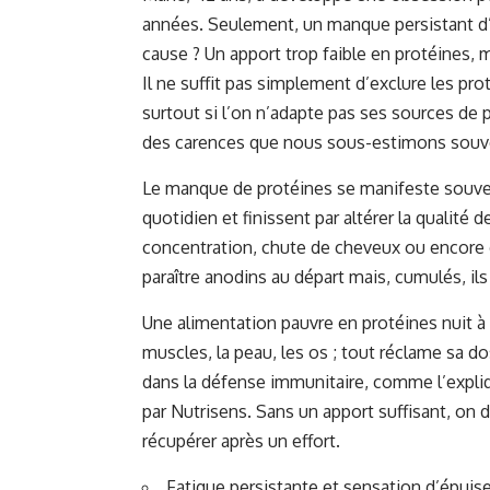
années. Seulement, un manque persistant d’é
cause ? Un apport trop faible en protéines, m
Il ne suffit pas simplement d’exclure les pr
surtout si l’on n’adapte pas ses sources de
des carences que nous sous-estimons souv
Le
manque de protéines
se manifeste souve
quotidien et finissent par altérer la qualité d
concentration, chute de cheveux ou encore 
paraître anodins au départ mais, cumulés, ils
Une alimentation pauvre en protéines nuit à la
muscles, la peau, les os ; tout réclame sa d
dans la défense immunitaire, comme l’expli
par
Nutrisens
. Sans un apport suffisant, on 
récupérer après un effort.
Fatigue persistante et sensation d’épui