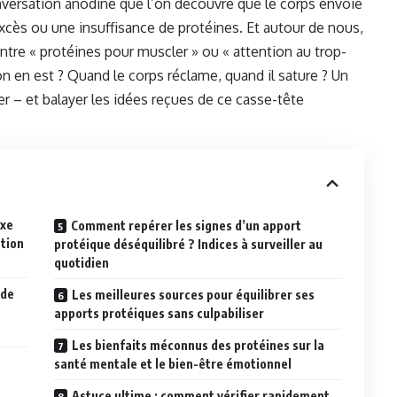
onversation anodine que l’on découvre que le corps envoie
 excès ou une insuffisance de protéines. Et autour de nous,
entre « protéines pour muscler » ou « attention au trop-
n en est ? Quand le corps réclame, quand il sature ? Un
er – et balayer les idées reçues de ce casse-tête
exe
Comment repérer les signes d’un apport
ation
protéique déséquilibré ? Indices à surveiller au
quotidien
 de
Les meilleures sources pour équilibrer ses
apports protéiques sans culpabiliser
Les bienfaits méconnus des protéines sur la
santé mentale et le bien-être émotionnel
Astuce ultime : comment vérifier rapidement