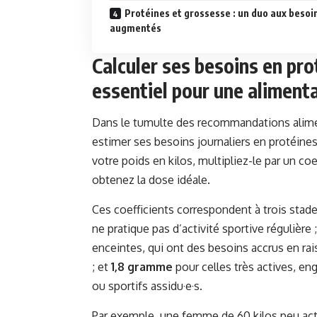
Protéines et grossesse : un duo aux besoi
augmentés
Calculer ses besoins en pro
essentiel pour une alimenta
Dans le tumulte des recommandations alimen
estimer ses besoins journaliers en protéines 
votre poids en kilos, multipliez-le par un coe
obtenez la dose idéale.
Ces coefficients correspondent à trois stade
ne pratique pas d’activité sportive régulière 
enceintes, qui ont des besoins accrus en ra
; et
1,8 gramme
pour celles très actives, e
ou sportifs assidu·e·s.
Par exemple, une femme de 60 kilos peu ac