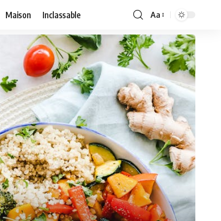
Maison
Inclassable
Aa
Font
Resizer