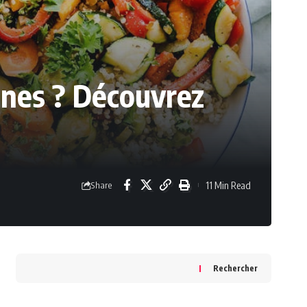
éines ? Découvrez
11 Min Read
Share
Rechercher