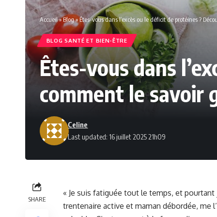
Accueil
»
Blog
»
Êtes-vous dans l’excès ou le déficit de protéines ? Déc
BLOG SANTÉ ET BIEN-ÊTRE
Êtes-vous dans l’exc
comment le savoir g
Celine
Last updated: 16 juillet 2025 21h09
« Je suis fatiguée tout le temps, et pourtan
SHARE
trentenaire active et maman débordée, me l’