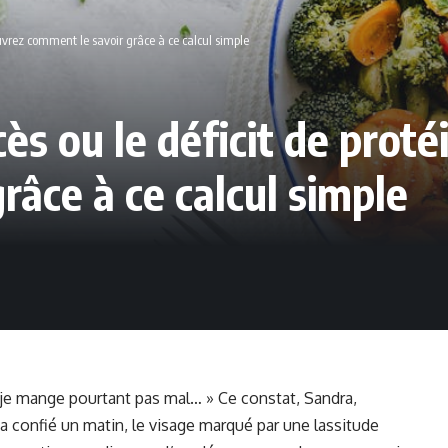
ouvrez comment le savoir grâce à ce calcul simple
ès ou le déficit de prot
râce à ce calcul simple
t je mange pourtant pas mal… » Ce constat, Sandra,
a confié un matin, le visage marqué par une lassitude