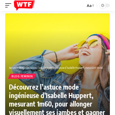
Aa
Font
Resizer
Accueil
»
Blog
»
Découvrez l’astuce mode ingénieuse d’Isabelle Huppert, mesurant 1m60, pour allonger visuellement ses jambes et gagner en stature.
BLOG FEMININ
Découvrez l’astuce mode
ingénieuse d’Isabelle Huppert,
mesurant 1m60, pour allonger
visuellement ses jambes et gagner