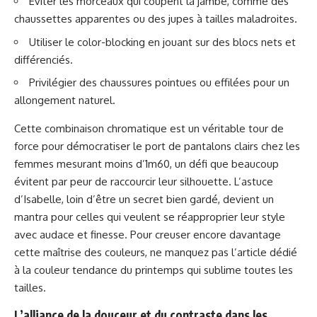
Éviter les morceaux qui coupent la jambe, comme des
chaussettes apparentes ou des jupes à tailles maladroites.
Utiliser le color-blocking en jouant sur des blocs nets et
différenciés.
Privilégier des chaussures pointues ou effilées pour un
allongement naturel.
Cette combinaison chromatique est un véritable tour de
force pour démocratiser le port de pantalons clairs chez les
femmes mesurant moins d’1m60, un défi que beaucoup
évitent par peur de raccourcir leur silhouette. L’astuce
d’Isabelle, loin d’être un secret bien gardé, devient un
mantra pour celles qui veulent se réapproprier leur style
avec audace et finesse. Pour creuser encore davantage
cette maîtrise des couleurs, ne manquez pas l’article dédié
à
la couleur tendance du printemps
qui sublime toutes les
tailles.
L’alliance de la douceur et du contraste dans les