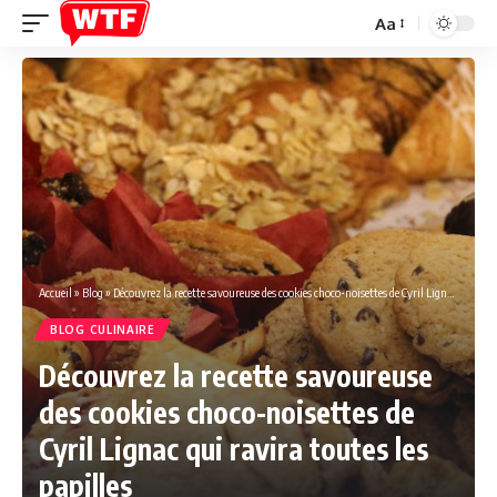
Aa
Font
Resizer
Accueil
»
Blog
»
Découvrez la recette savoureuse des cookies choco-noisettes de Cyril Lignac qui ravira toutes les papilles
BLOG CULINAIRE
Découvrez la recette savoureuse
des cookies choco-noisettes de
Cyril Lignac qui ravira toutes les
papilles