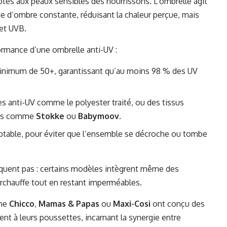
ptés aux peaux sensibles des nourrissons. L’ombrelle agit
e d’ombre constante, réduisant la chaleur perçue, mais
 et UVB.
ormance d’une ombrelle anti-UV :
 minimum de 50+, garantissant qu’au moins 98 % des UV
res anti-UV comme le polyester traité, ou des tissus
ques comme
Stokke
ou
Babymoov
.
ptable, pour éviter que l’ensemble se décroche ou tombe
quent pas : certains modèles intègrent même des
chauffe tout en restant imperméables.
mme
Chicco
,
Mamas & Papas
ou
Maxi-Cosi
ont conçu des
nt à leurs poussettes, incarnant la synergie entre