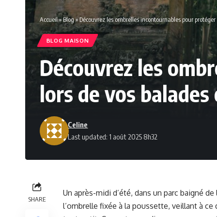
Accueil
»
Blog
»
Découvrez les ombrelles incontournables pour protéger 
BLOG MAISON
Découvrez les ombr
lors de vos balades
Celine
Last updated: 1 août 2025 8h32
Un après-midi d’été, dans un parc baigné d
SHARE
l’ombrelle fixée à la poussette, veillant à ce