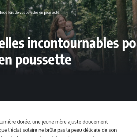
bébé lors de vos balades en poussette
elles incontournables po
 en poussette
e lumière dorée, une jeune mère ajuste doucement
 que l’éclat solaire ne brûle pas la peau délicate de son