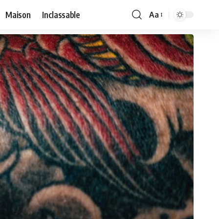
Maison
Inclassable
Aa
Font
Resizer