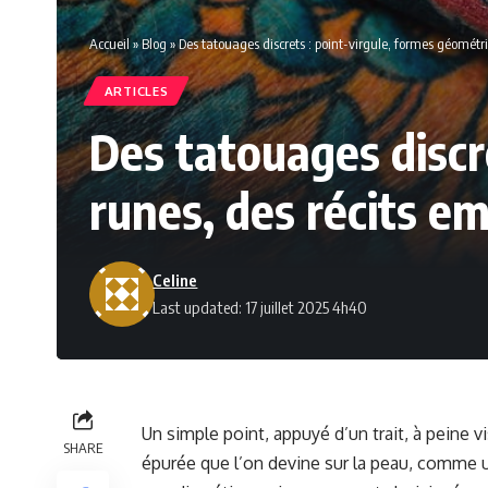
Accueil
»
Blog
»
Des tatouages discrets : point-virgule, formes géométri
ARTICLES
Des tatouages discr
runes, des récits em
Celine
Last updated: 17 juillet 2025 4h40
Un simple point, appuyé d’un trait, à peine v
SHARE
épurée que l’on devine sur la peau, comme 