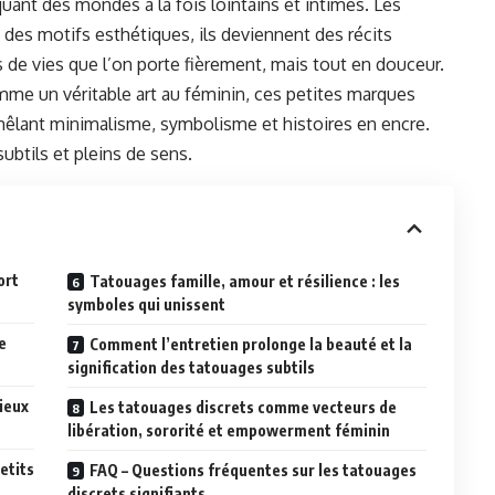
ant des mondes à la fois lointains et intimes. Les
des motifs esthétiques, ils deviennent des récits
de vies que l’on porte fièrement, mais tout en douceur.
mme un véritable art au féminin, ces petites marques
 mêlant minimalisme, symbolisme et histoires en encre.
btils et pleins de sens.
ort
Tatouages famille, amour et résilience : les
symboles qui unissent
e
Comment l’entretien prolonge la beauté et la
signification des tatouages subtils
ieux
Les tatouages discrets comme vecteurs de
libération, sororité et empowerment féminin
etits
FAQ – Questions fréquentes sur les tatouages
discrets signifiants