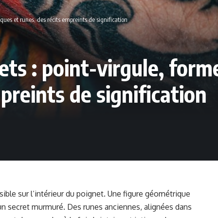
ques et runes, des récits empreints de signification
ets : point-virgule, for
preints de signification
isible sur l’intérieur du poignet. Une figure géométrique
un secret murmuré. Des runes anciennes, alignées dans