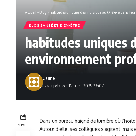
Accueil
»
Blog
»
habitudes uniques des individus au QI élevé dans leu
BLOG SANTÉ ET BIEN-ÊTRE
habitudes uniques d
environnement prof
Celine
Last updated: 16 juillet 2025 23h07
Dans un bureau baigné de lumière où l’horl
SHARE
Autour d’elle, ses collègues s’agitent, mais 