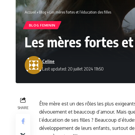
Accueil
»
Blog
»
Les mères fortes et l’éducation des filles
BLOG FEMININ
Les mères fortes et 
Celine
Last updated: 20 juillet 2024 11h50
Être mère est un des rôles les plus exigeant
SHARE
dévouement et beaucoup d’amour. Mais quel 
l’éducation de ses filles ? Beaucoup d’étude
développement de leurs enfants, surtout de l