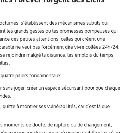
 nocturnes, s’établissent des mécanismes subtils qui
ment les grands gestes ou les promesses pompeuses qui
tance des petites attentions, celles qui créent une
parable ne veut pas forcément dire vivre collées 24h/24,
se rejoindre malgré la distance, les emplois du temps
lles.
uatre piliers fondamentaux :
r sans juger, créer un espace sécurisant pour que chaque
ondes.
quitte à montrer ses vulnérabilités, car c’est là que
les moments de doute, de rupture ou de changement,
rnée mariage meilleure amie
où rien ne doit être laissé au