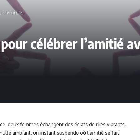
lleures copines
pour célébrer l’amitié a
ce, deux femmes échangent des éclats de rires vibrants.
ulte ambiant, un instant suspendu où l’amitié se fait