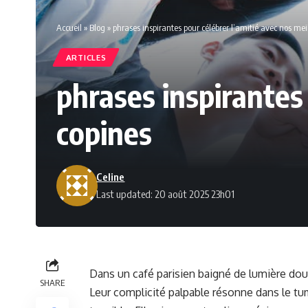
Accueil
»
Blog
»
phrases inspirantes pour célébrer l’amitié avec nos mei
ARTICLES
phrases inspirantes 
copines
Celine
Last updated: 20 août 2025 23h01
Dans un café parisien baigné de lumière dou
SHARE
Leur complicité palpable résonne dans le tum