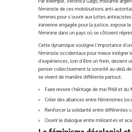
Par exemple, Véronica Gago, militante arg
féministe de ces mobilisations anti-autorita
femmes pour s’ouvrir aux luttes antiracistes 
iranienne engagée pour la justice, expose le 
féminine dans un pays où se côtoient répress
Cette dynamique souligne l’importance d’u
féministe occidentaux pour mieux intégrer le
d’expériences, loin d’être un frein, devient 
penser collectivement la sororité au-delà d
se vivent de manière différente partout.
Faire revivre l’héritage de mai 1968 et du
Créer des alliances entre féminismes loc
Renforcer la solidarité entre différentes 
Ouvrir le dialogue entre militant·es et a
Le féminisme décolonial et 