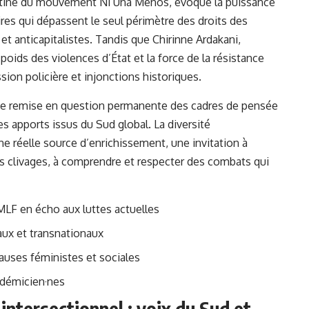
entine du mouvement Ni Una Menos, évoque la puissance
ires qui dépassent le seul périmètre des droits des
et anticapitalistes. Tandis que Chirinne Ardakani,
poids des violences d’État et la force de la résistance
ion policière et injonctions historiques.
ne remise en question permanente des cadres de pensée
s apports issus du Sud global. La diversité
une réelle source d’enrichissement, une invitation à
es clivages, à comprendre et respecter des combats qui
 MLF en écho aux luttes actuelles
aux et transnationaux
causes féministes et sociales
cadémicien·nes
intersectionnel : voix du Sud et