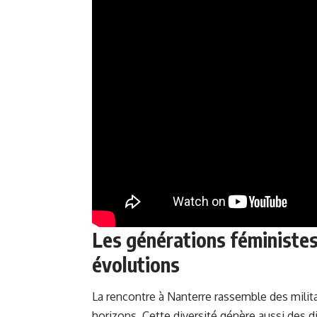
Les générations féministes 
évolutions
La rencontre à Nanterre rassemble des milit
horizons. Cette diversité génère aussi des 