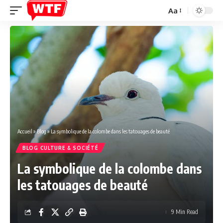
Aa
Font
Resizer
Accueil
»
Blog
»
La symbolique de la colombe dans les tatouages de beauté
BLOG CULTURE & SOCIÉTÉ
La symbolique de la colombe dans
les tatouages de beauté
9 Min Read