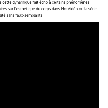
que cette dynamique fait écho à certains phénomènes
ires sur l’esthétique du corps dans HotVidéo ou la série
lité sans faux-semblants.