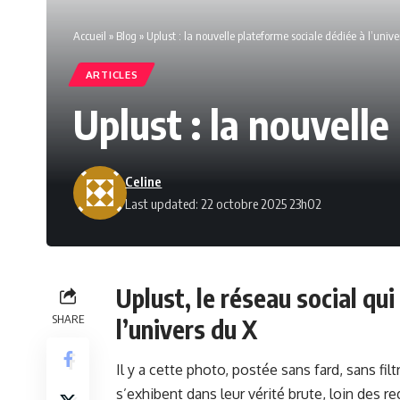
Accueil
»
Blog
»
Uplust : la nouvelle plateforme sociale dédiée à l’unive
ARTICLES
Uplust : la nouvelle
Celine
Last updated: 22 octobre 2025 23h02
Uplust, le réseau social qu
SHARE
l’univers du X
Il y a cette photo, postée sans fard, sans fi
s’exhibent dans leur vérité brute, loin des re