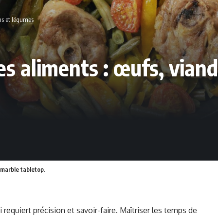
ns et légumes
s aliments : œufs, viand
marble tabletop.
 requiert précision et savoir-faire. Maîtriser les temps de