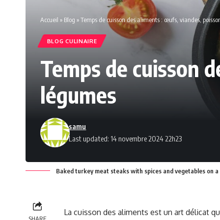
Accueil
»
Blog
»
Temps de cuisson des aliments : œufs, viandes, poisso
BLOG CULINAIRE
Temps de cuisson de
légumes
samu
Last updated: 14 novembre 2024 22h23
Baked turkey meat steaks with spices and vegetables on a 
La cuisson des aliments est un art délicat qui
SHARE