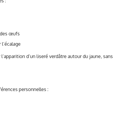
s :
e des œufs
r l’écalage
 l’apparition d’un liseré verdâtre autour du jaune, sans
férences personnelles :