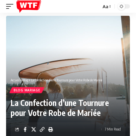
Aa
Font
Resizer
Accueil
»
Blog
»
La Confection d’une Tournure pour Votre Robe de Mariée
BLOG MARIAGE
La Confection d’une Tournure
pour Votre Robe de Mariée
7 Min Read