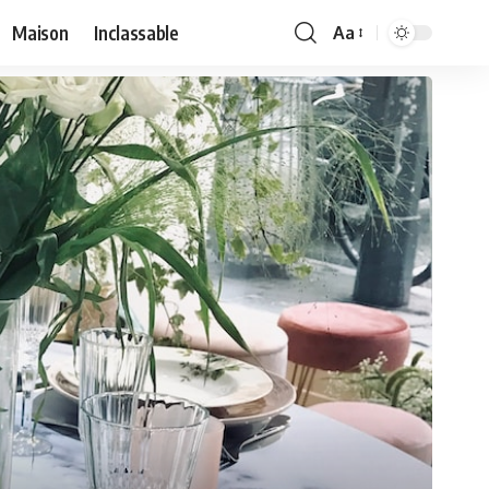
Maison
Inclassable
Aa
Font
Resizer