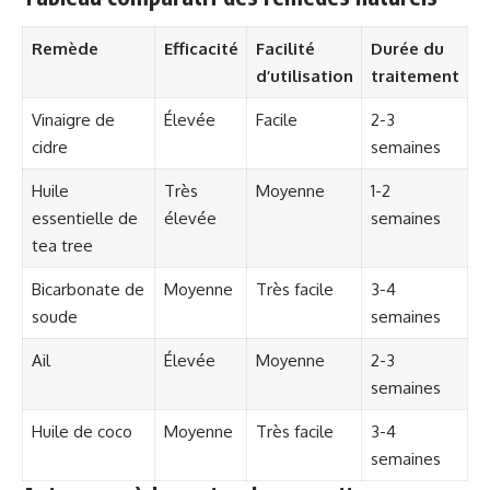
Remède
Efficacité
Facilité
Durée du
d’utilisation
traitement
Vinaigre de
Élevée
Facile
2-3
cidre
semaines
Huile
Très
Moyenne
1-2
essentielle de
élevée
semaines
tea tree
Bicarbonate de
Moyenne
Très facile
3-4
soude
semaines
Ail
Élevée
Moyenne
2-3
semaines
Huile de coco
Moyenne
Très facile
3-4
semaines