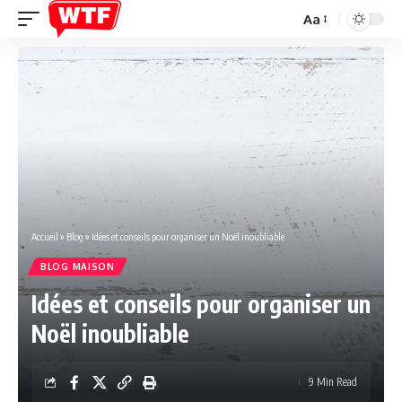
Aa
Font
Resizer
Accueil
»
Blog
»
Idées et conseils pour organiser un Noël inoubliable
BLOG MAISON
Idées et conseils pour organiser un
Noël inoubliable
9 Min Read