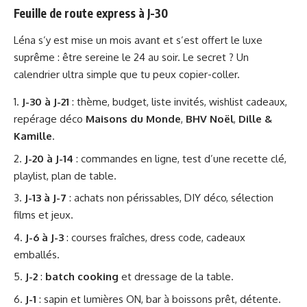
Feuille de route express à J-30
Léna s’y est mise un mois avant et s’est offert le luxe
suprême : être sereine le 24 au soir. Le secret ? Un
calendrier ultra simple que tu peux copier-coller.
J-30 à J-21
: thème, budget, liste invités, wishlist cadeaux,
repérage déco
Maisons du Monde
,
BHV Noël
,
Dille &
Kamille
.
J-20 à J-14
: commandes en ligne, test d’une recette clé,
playlist, plan de table.
J-13 à J-7
: achats non périssables, DIY déco, sélection
films et jeux.
J-6 à J-3
: courses fraîches, dress code, cadeaux
emballés.
J-2
:
batch cooking
et dressage de la table.
J-1
: sapin et lumières ON, bar à boissons prêt, détente.