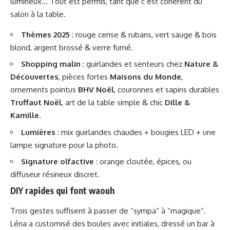
lumineux… Tout est permis, tant que c’est cohérent du
salon à la table.
Thèmes 2025
: rouge cerise & rubans, vert sauge & bois
blond, argent brossé & verre fumé.
Shopping malin
: guirlandes et senteurs chez
Nature &
Découvertes
, pièces fortes
Maisons du Monde
,
ornements pointus
BHV Noël
, couronnes et sapins durables
Truffaut Noël
, art de la table simple & chic
Dille &
Kamille
.
Lumières
: mix guirlandes chaudes + bougies LED + une
lampe signature pour la photo.
Signature olfactive
: orange cloutée, épices, ou
diffuseur résineux discret.
DIY rapides qui font waouh
Trois gestes suffisent à passer de “sympa” à “magique”.
Léna a customisé des boules avec initiales, dressé un bar à