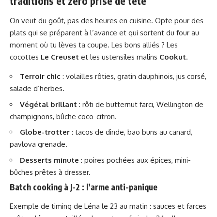
traditions et zéro prise de tête
On veut du goût, pas des heures en cuisine. Opte pour des
plats qui se préparent à l’avance et qui sortent du four au
moment où tu lèves ta coupe. Les bons alliés ? Les
cocottes
Le Creuset
et les ustensiles malins
Cookut
.
Terroir chic
: volailles rôties, gratin dauphinois, jus corsé,
salade d’herbes.
Végétal brillant
: rôti de butternut farci, Wellington de
champignons, bûche coco-citron.
Globe-trotter
: tacos de dinde, bao buns au canard,
pavlova grenade.
Desserts minute
: poires pochées aux épices, mini-
bûches prêtes à dresser.
Batch cooking à J-2 : l’arme anti-panique
Exemple de timing de Léna le 23 au matin : sauces et farces