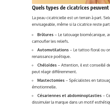
Quels types de cicatrices peuvent 
La peau cicatricielle est un terrain à part. Se
envisageable, même si la cicatrice reste partic
Brûlures
– Le tatouage biomécanique, av
camoufler les reliefs.
Automutilations
– Le tattoo floral ou o
renaissance poétique.
Chéloïdes
– Attention, il est conseillé 
peut réagir différemment.
Mastectomies
– Spécialistes en tatouag
émotionnelle.
Césariennes et abdominoplasties
– Ce
dissimuler la marque dans un motif esthétiq