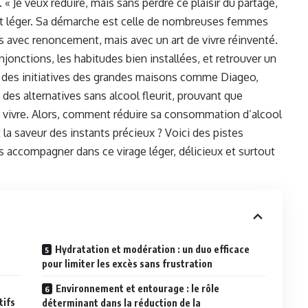
 « Je veux réduire, mais sans perdre ce plaisir du partage,
e et léger. Sa démarche est celle de nombreuses femmes
s avec renoncement, mais avec un art de vivre réinventé.
njonctions, les habitudes bien installées, et retrouver un
pui des initiatives des grandes maisons comme Diageo,
es alternatives sans alcool fleurit, prouvant que
de vivre. Alors, comment réduire sa consommation d’alcool
 la saveur des instants précieux ? Voici des pistes
s accompagner dans ce virage léger, délicieux et surtout
Hydratation et modération : un duo efficace
pour limiter les excès sans frustration
Environnement et entourage : le rôle
tifs
déterminant dans la réduction de la