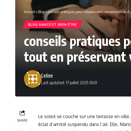
Accueil
»
Blog
»
conseils pratiques pour réduire votre consommation d’al
BLOG SANTÉ ET BIEN-ÊTRE
conseils pratiques 
tout en préservant v
Celine
Last updated: 17 juillet 2025 0h31
Le soleil se couche sur une terrasse en ville
SHARE
éclat d’amitié suspendu dans l’air. Elle, Mari