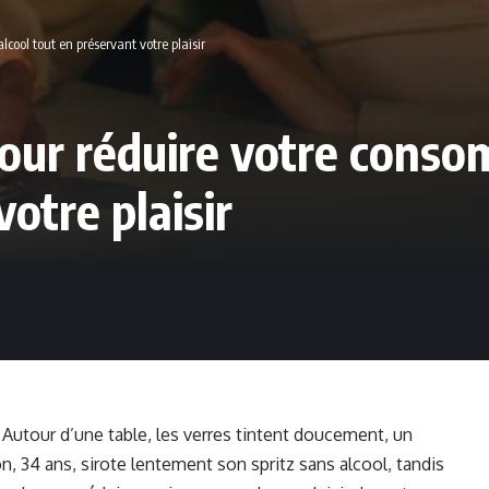
cool tout en préservant votre plaisir
pour réduire votre conso
otre plaisir
. Autour d’une table, les verres tintent doucement, un
on, 34 ans, sirote lentement son spritz sans alcool, tandis