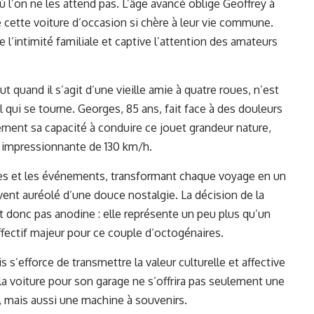
où l’on ne les attend pas. L’âge avancé oblige Geoffrey à
de cette voiture d’occasion si chère à leur vie commune.
 l’intimité familiale et captive l’attention des amateurs
t quand il s’agit d’une vieille amie à quatre roues, n’est
al qui se tourne. Georges, 85 ans, fait face à des douleurs
ement sa capacité à conduire ce jouet grandeur nature,
e impressionnante de 130 km/h.
nées et les événements, transformant chaque voyage en un
nt auréolé d’une douce nostalgie. La décision de la
st donc pas anodine : elle représente un peu plus qu’un
ffectif majeur pour ce couple d’octogénaires.
s’efforce de transmettre la valeur culturelle et affective
 la voiture pour son garage ne s’offrira pas seulement une
, mais aussi une machine à souvenirs.