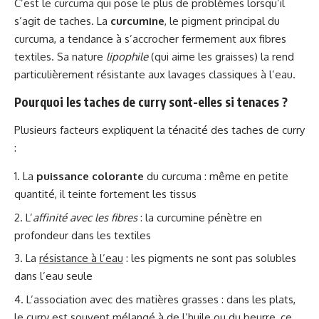
C’est le curcuma qui pose le plus de problèmes lorsqu’il
s’agit de taches. La
curcumine
, le pigment principal du
curcuma, a tendance à s’accrocher fermement aux fibres
textiles. Sa nature
lipophile
(qui aime les graisses) la rend
particulièrement résistante aux lavages classiques à l’eau.
Pourquoi les taches de curry sont-elles si tenaces ?
Plusieurs facteurs expliquent la ténacité des taches de curry
:
La
puissance colorante
du curcuma : même en petite
quantité, il teinte fortement les tissus
L’
affinité avec les fibres
: la curcumine pénètre en
profondeur dans les textiles
La
résistance à l’eau
: les pigments ne sont pas solubles
dans l’eau seule
L’association avec des matières grasses : dans les plats,
le curry est souvent mélangé à de l’huile ou du beurre, ce