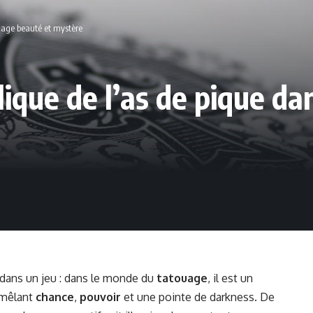
ouage beauté et mystère
lique de l’as de pique da
 dans un jeu : dans le monde du
tatouage
, il est un
 mêlant
chance
,
pouvoir
et une pointe de darkness. De