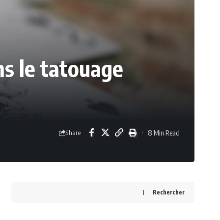
ns le tatouage
8 Min Read
Share
Rechercher