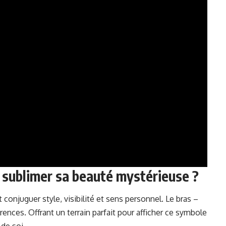
r sublimer sa
beauté mystérieuse
?
t conjuguer style, visibilité et sens personnel. Le bras –
rences. Offrant un terrain parfait pour afficher ce symbole
 de soi.