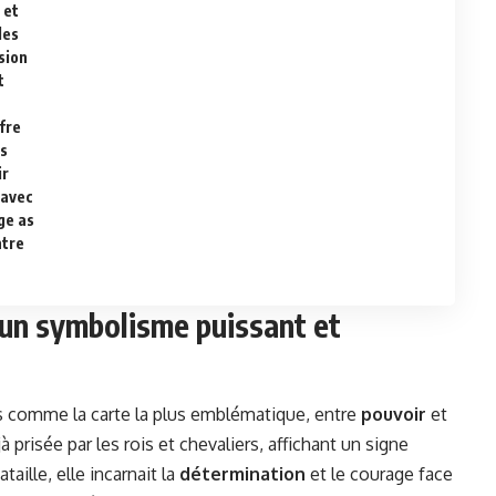
 et
des
sion
t
fre
es
ir
 avec
ge as
ntre
 un
symbolisme puissant
et
es comme la carte la plus emblématique, entre
pouvoir
et
jà prisée par les rois et chevaliers, affichant un signe
aille, elle incarnait la
détermination
et le courage face