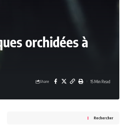
ques orchidées à
15 Min Read
Share
Rechercher