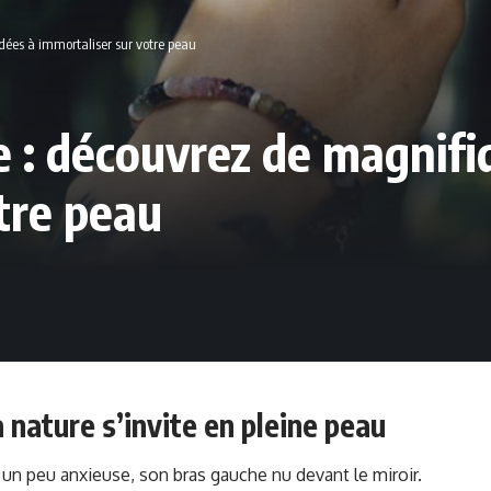
dées à immortaliser sur votre peau
e : découvrez de magnifi
tre peau
 nature s’invite en pleine peau
, un peu anxieuse, son bras gauche nu devant le miroir.