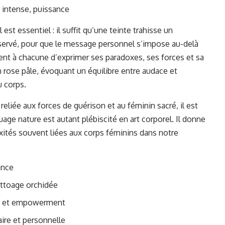
r intense, puissance
st essentiel : il suffit qu’une teinte trahisse un
réservé, pour que le message personnel s’impose au-delà
ent à chacune d’exprimer ses paradoxes, ses forces et sa
n rose pâle, évoquant un équilibre entre audace et
u corps.
reliée aux forces de guérison et au féminin sacré, il est
age nature est autant plébiscité en art corporel. Il donne
xités souvent liées aux corps féminins dans notre
ance
attoage orchidée
ée et empowerment
ire et personnelle